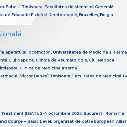
ctor Babes” Timisoara, Facultatea de Medicină Generală
ea de Educatie Fizică și Kinetoterapie, Bruxelles, Belgia
sională
ia aparatului locomotor , Universitatea de Medicina si Farma
ență Cluj Napoca, Clinica de Reumatologie, Cluj Napoca
Timișoara, Clinica de Medicină Internă
 Farmacie „Victor Babeș” Timișoara, Facultatea de Medicină G
r Treatment (ISIAT), 2-4 octombrie 2025, Bucuresti, Romania
ound Course – Basic Level, organizat de către European Allia