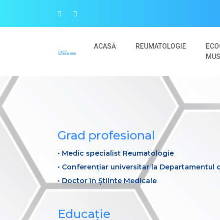
ACASĂ
REUMATOLOGIE
ECO
MUS
Grad profesional
• Medic specialist Reumatologie
• Conferențiar universitar la Departamentul d
• Doctor în Știinte Medicale
Educație