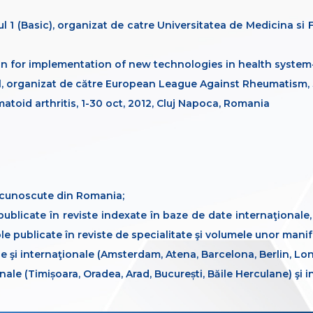
 1 (Basic), organizat de catre Universitatea de Medicina si 
n for implementation of new technologies in health system-2
l, organizat de către European League Against Rheumatism, 3
atoid arthritis, 1-30 oct, 2012, Cluj Napoca, Romania
 recunoscute din Romania;
e publicate în reviste indexate în baze de date internaţionale,
le publicate în reviste de specialitate şi volumele unor manife
e şi internaţionale (Amsterdam, Atena, Barcelona, Berlin, Lond
ionale (Timișoara, Oradea, Arad, București, Băile Herculane) şi 