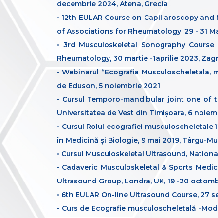
decembrie 2024, Atena, Grecia
• 12th EULAR Course on Capillaroscopy and 
of Associations for Rheumatology, 29 - 31 May
• 3rd Musculoskeletal Sonography Course f
Rheumatology, 30 martie -1aprilie 2023, Zagr
• Webinarul “Ecografia Musculoscheletala, me
de Eduson, 5 noiembrie 2021
• Cursul Temporo-mandibular joint one of t
Universitatea de Vest din Timișoara, 6 noie
• Cursul Rolul ecografiei musculoscheletale 
în Medicină și Biologie, 9 mai 2019, Târgu-Mu
• Cursul Musculoskeletal Ultrasound, Nation
• Cadaveric Musculoskeletal & Sports Medic
Ultrasound Group, Londra, UK, 19 -20 octomb
• 6th EULAR On-line Ultrasound Course, 27 s
• Curs de Ecografie musculoscheletală -Modu