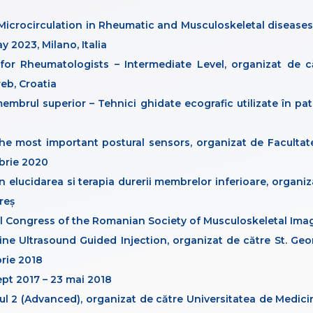
Microcirculation in Rheumatic and Musculoskeletal diseases
 2023, Milano, Italia
or Rheumatologists – Intermediate Level, organizat de c
eb, Croatia
mbrul superior – Tehnici ghidate ecografic utilizate în patol
he most important postural sensors, organizat de Facultatea
mbrie 2020
în elucidarea si terapia durerii membrelor inferioare, orga
reș
al Congress of the Romanian Society of Musculoskeletal Imag
ine Ultrasound Guided Injection, organizat de către St. Ge
rie 2018
ept 2017 – 23 mai 2018
l 2 (Advanced), organizat de către Universitatea de Medicin