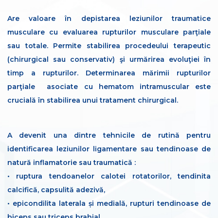
Are valoare în depistarea leziunilor traumatice
musculare cu evaluarea rupturilor musculare parţiale
sau totale. Permite stabilirea procedeului terapeutic
(chirurgical sau conservativ) şi urmărirea evoluţiei în
timp a rupturilor. Determinarea mărimii rupturilor
parţiale asociate cu hematom intramuscular este
crucială în stabilirea unui tratament chirurgical.
A devenit una dintre tehnicile de rutină pentru
identificarea leziunilor ligamentare sau tendinoase de
natură inflamatorie sau traumatică :
• ruptura tendoanelor calotei rotatorilor, tendinita
calcifică, capsulită adezivă,
• epicondilita laterala și medială, rupturi tendinoase de
biceps sau triceps brahial,