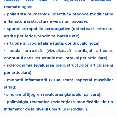
reumatologice:
• poliartrita reumatoidă (identifică precoce modificările
inflamatorii și structurale –eroziuni osoase),
• spondilartropatiile seronegative (detectează entezite,
artrite periferice, tendinite, bursite etc),
• artritele microcristaline (guta, condrocalcinoza),
• boala artrozică (vizualizează cartilajul articular,
connturul osos, structurile moi intra- și periarticulare),
• sclerodermia (evaluarea pielii, structurilor articulare și
periarticulare),
• miopatii inflamatorii (vizualizează aspectul mușchilor
striați),
• sindromul Sjogren (evaluarea glandelor salivare),
• polimialgia reumatică (evidențiază modificările de tip
inflamator de la nivelul umărului și șoldului).